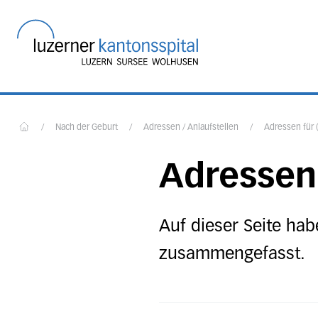
Startseite des Luzerner
/
Nach der Geburt
/
Adressen / Anlaufstellen
/
Adressen für 
Home
Adressen 
Auf dieser Seite ha
zusammengefasst.