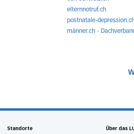
elternnotruf.ch
postnatale-depression.c
männer.ch - Dachverband
W
Standorte
Über das L