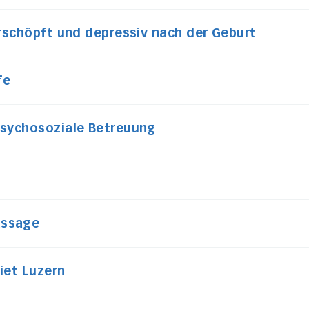
erschöpft und depressiv nach der Geburt
fe
psychosoziale Betreuung
assage
iet Luzern