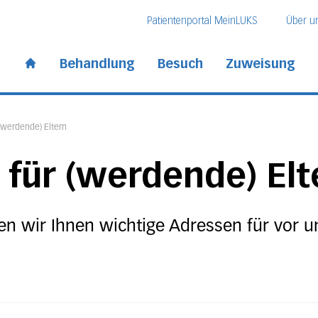
Direkt zum Inhalt
Direkt zum Fussbereich
Direkt zur Suche
Patientenportal MeinLUKS
Über u
 Kantonsspital
Behandlung
Besuch
Zuweisung
Start page
(werdende) Eltern
für (werdende) Elt
ben wir Ihnen wichtige Adressen für vor 