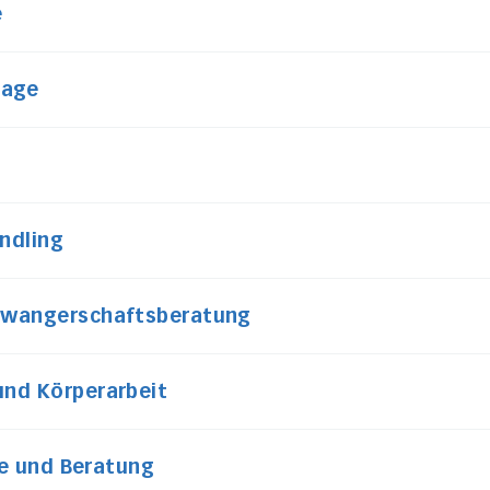
e
sage
ndling
chwangerschaftsberatung
und Körperarbeit
fe und Beratung