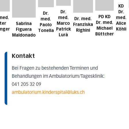
KD
Dr.
Dr.
Dr.
PD KD
med.
 med.
med.
Dr. med.
med.
Dr. med.
Marco
ter
Alice
Sabrina
Franziska
Paolo
Michael
Patrick
inger
Köhli
Figuera
Righini
Tonella
Büttcher
Lurà
Maldonado
Kontakt
Bei Fragen zu bestehenden Terminen und
Behandlungen im Ambulatorium/Tagesklinik:
041 205 32 09
ambulatorium.kinderspital@luks.ch