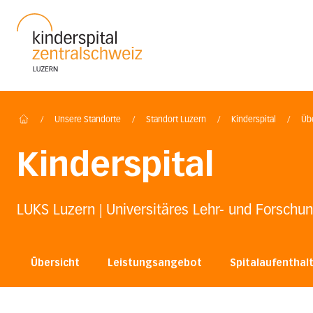
Startseite des Luzerner Kantonsspital
/
Unsere Standorte
/
Standort Luzern
/
Kinderspital
/
Übe
Home
Kinderspital
LUKS Luzern | Universitäres Lehr- und Forschun
Übersicht
Leistungsangebot
Spitalaufenthal