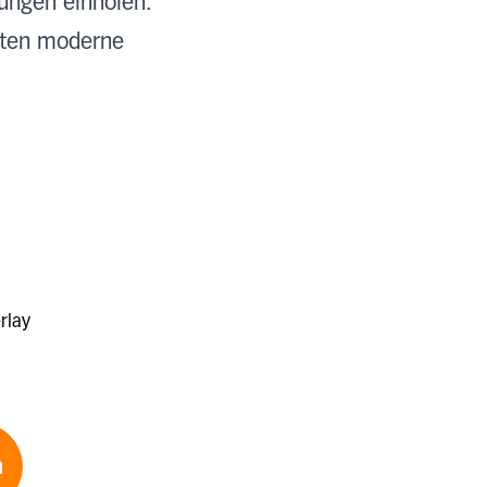
nungen einholen.
ieten moderne
n