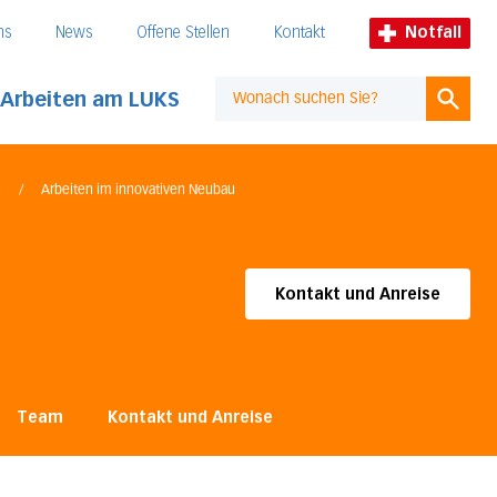
ns
News
Offene Stellen
Kontakt
Notfall
Arbeiten am LUKS
Suche
n
/
Arbeiten im innovativen Neubau
Kontakt und Anreise
Team
Kontakt und Anreise