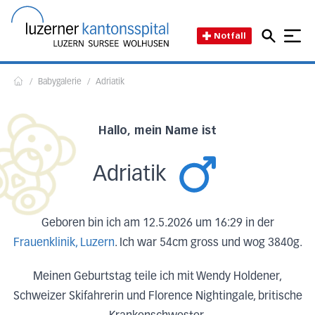
Direkt zum Inhalt
Direkt zum Fussbereich
Direkt zur Suche
Startseite des Luzerner Kant
Notfall
/
Babygalerie
/
Adriatik
Home
Hallo, mein Name ist
Adriatik
Geboren bin ich am 12.5.2026 um 16:29 in der
Frauenklinik, Luzern
. Ich war 54cm gross und wog 3840g.
Meinen Geburtstag teile ich mit Wendy Holdener,
Schweizer Skifahrerin und Florence Nightingale, britische