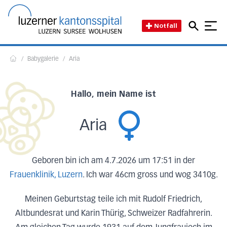
Direkt zum Inhalt
Direkt zum Fussbereich
Direkt zur Suche
Startseite des Luzerner Kant
Notfall
/
Babygalerie
/
Aria
Home
Hallo, mein Name ist
Aria
Geboren bin ich am 4.7.2026 um 17:51 in der
Frauenklinik, Luzern
. Ich war 46cm gross und wog 3410g.
Meinen Geburtstag teile ich mit Rudolf Friedrich,
Altbundesrat und Karin Thürig, Schweizer Radfahrerin.