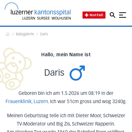
Direkt zum Inhalt
Direkt zum Fussbereich
Direkt zur Suche
Startseite des Luzerner Kant
Notfall
/
Babygalerie
/
Daris
Home
Hallo, mein Name ist
Daris
Geboren bin ich am 1.5.2026 um 08:19 in der
Frauenklinik, Luzern
. Ich war 51cm gross und wog 3240g.
Meinen Geburtstag teile ich mit Dieter Moor, Schweizer
TV-Moderator und Big Zis, Schweizer Rapperin.