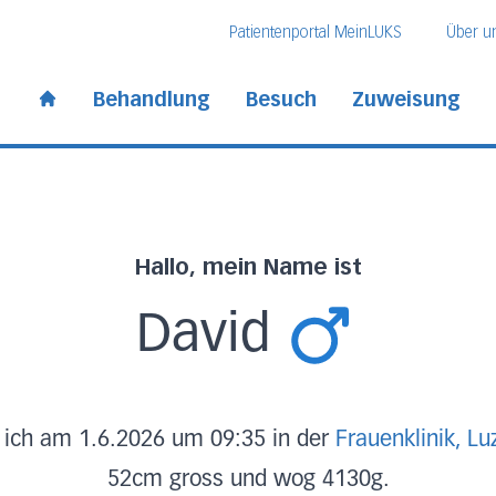
Direkt zum Inhalt
Direkt zum Fussbereich
Direkt zur Suche
Patientenportal MeinLUKS
Über u
 Kantonsspital
Behandlung
Besuch
Zuweisung
Start page
Hallo, mein Name ist
David
 ich am 1.6.2026 um 09:35 in der
Frauenklinik, Lu
52cm gross und wog 4130g.