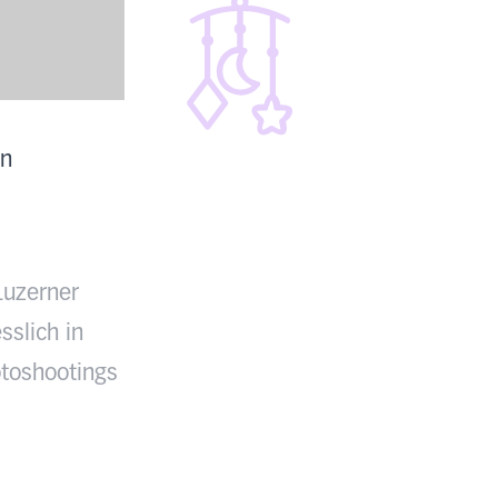
en
Luzerner
sslich in
toshootings