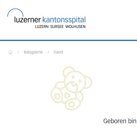
Startseite des Luzerner
/
Babygalerie
/
David
Home
Geboren bin