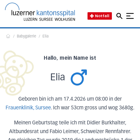
Direkt zum Inhalt
Direkt zum Fussbereich
Direkt zur Suche
Startseite des Luzerner Kant
Notfall
/
Babygalerie
/
Elia
Home
Hallo, mein Name ist
Elia
Geboren bin ich am 17.4.2026 um 08:00 in der
Frauenklinik, Sursee
. Ich war 53cm gross und wog 3680g.
Meinen Geburtstag teile ich mit Didier Burkhalter,
Altbundesrat und Fabio Leimer, Schweizer Rennfahrer.