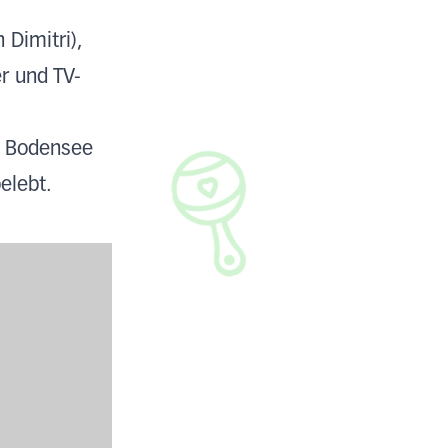
 Dimitri),
r und TV-
m Bodensee
elebt.