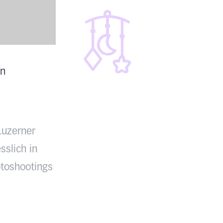
en
Luzerner
sslich in
toshootings