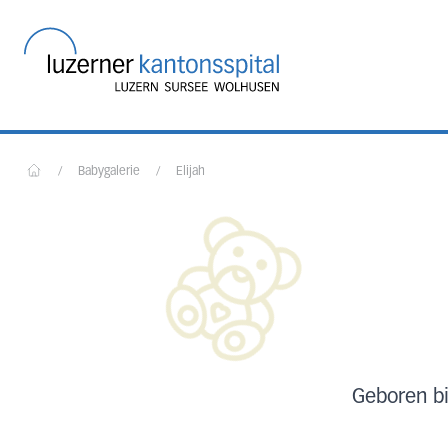
Startseite des Luzerner
/
Babygalerie
/
Elijah
Home
Geboren bi