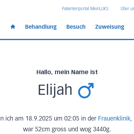
Direkt zum Inhalt
Direkt zum Fussbereich
Direkt zur Suche
Patientenportal MeinLUKS
Über u
 Kantonsspital
Behandlung
Besuch
Zuweisung
Start page
Hallo, mein Name ist
Elijah
n ich am 18.9.2025 um 02:05 in der
Frauenklinik,
war 52cm gross und wog 3440g.