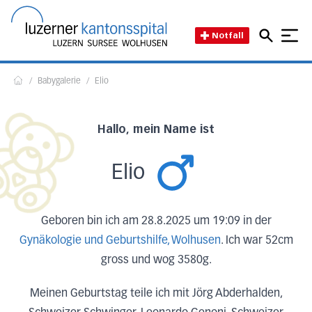
Direkt zum Inhalt
Direkt zum Fussbereich
Direkt zur Suche
Startseite des Luzerner Kant
Notfall
/
Babygalerie
/
Elio
Home
Hallo, mein Name ist
Elio
Geboren bin ich am 28.8.2025 um 19:09 in der
Gynäkologie und Geburtshilfe, Wolhusen
. Ich war 52cm
gross und wog 3580g.
Meinen Geburtstag teile ich mit Jörg Abderhalden,