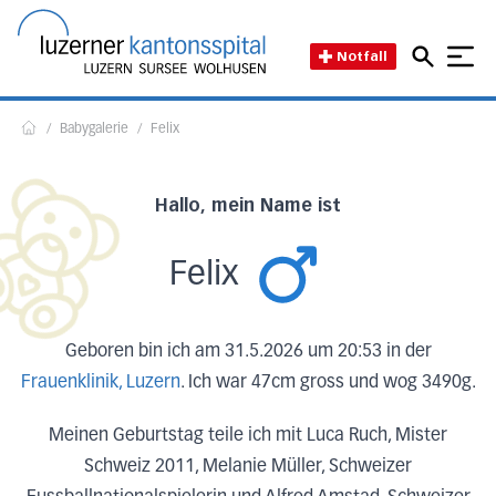
Direkt zum Inhalt
Direkt zum Fussbereich
Direkt zur Suche
Startseite des Luzerner Kant
Notfall
/
Babygalerie
/
Felix
Home
Hallo, mein Name ist
Felix
Geboren bin ich am 31.5.2026 um 20:53 in der
Frauenklinik, Luzern
. Ich war 47cm gross und wog 3490g.
Meinen Geburtstag teile ich mit Luca Ruch, Mister
Schweiz 2011, Melanie Müller, Schweizer