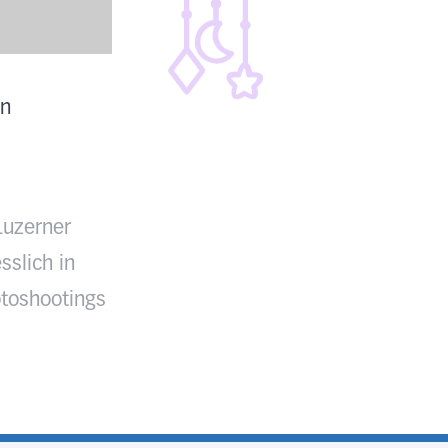
en
Luzerner
sslich in
toshootings