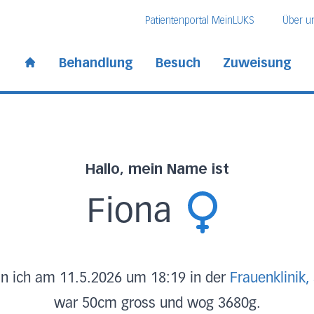
Direkt zum Inhalt
Direkt zum Fussbereich
Direkt zur Suche
Patientenportal MeinLUKS
Über u
 Kantonsspital
Behandlung
Besuch
Zuweisung
Start page
Hallo, mein Name ist
Fiona
n ich am 11.5.2026 um 18:19 in der
Frauenklinik,
war 50cm gross und wog 3680g.