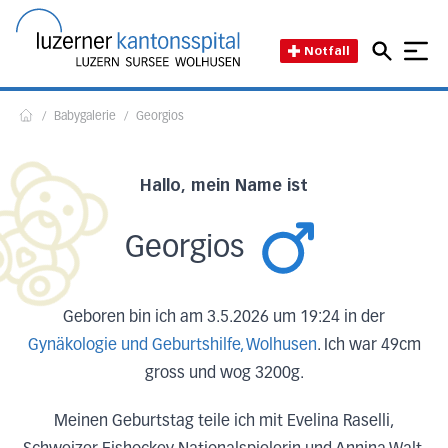
Direkt zum Inhalt
Direkt zum Fussbereich
Direkt zur Suche
Startseite des Luzerner Kant
Notfall
/
Babygalerie
/
Georgios
Home
Hallo, mein Name ist
Georgios
Geboren bin ich am 3.5.2026 um 19:24 in der
Gynäkologie und Geburtshilfe, Wolhusen
. Ich war 49cm
gross und wog 3200g.
Meinen Geburtstag teile ich mit Evelina Raselli,