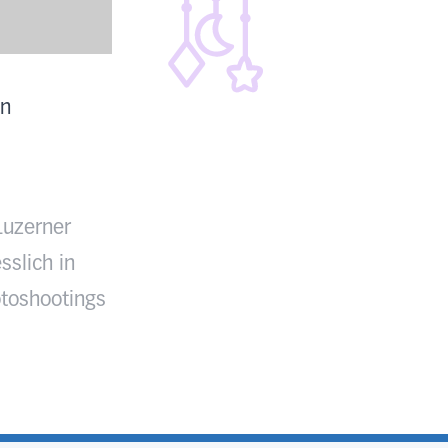
en
Luzerner
sslich in
toshootings