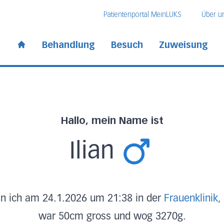
Direkt zum Inhalt
Direkt zum Fussbereich
Direkt zur Suche
Patientenportal MeinLUKS
Über u
 Kantonsspital
Behandlung
Besuch
Zuweisung
Start page
Hallo, mein Name ist
Ilian
n ich am 24.1.2026 um 21:38 in der
Frauenklinik,
war 50cm gross und wog 3270g.