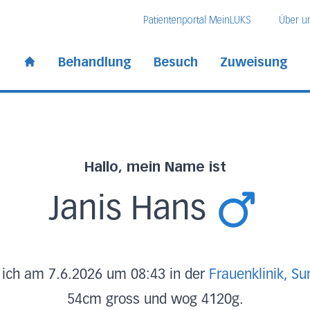
Direkt zum Inhalt
Direkt zum Fussbereich
Direkt zur Suche
Patientenportal MeinLUKS
Über u
 Kantonsspital
Behandlung
Besuch
Zuweisung
Start page
Hallo, mein Name ist
Janis Hans
 ich am 7.6.2026 um 08:43 in der
Frauenklinik, Su
54cm gross und wog 4120g.