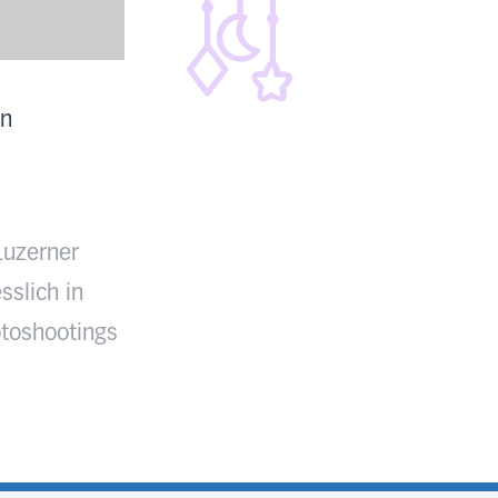
en
Luzerner
sslich in
toshootings