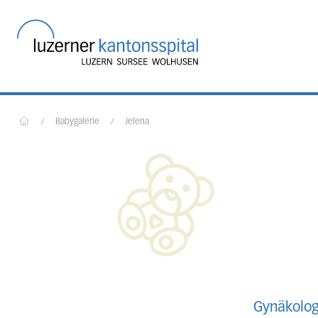
Startseite des Luzerner
/
Babygalerie
/
Jelena
Home
Gynäkolog