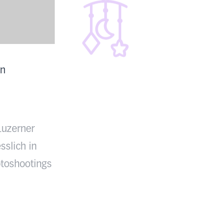
en
Luzerner
sslich in
toshootings