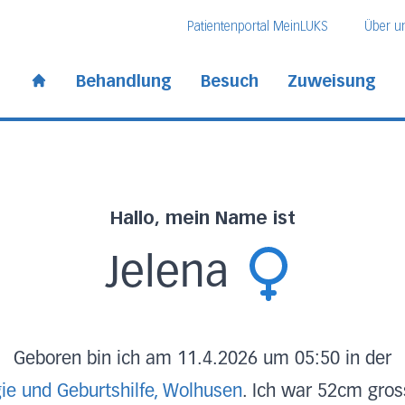
Direkt zum Inhalt
Direkt zum Fussbereich
Direkt zur Suche
Patientenportal MeinLUKS
Über u
 Kantonsspital
Behandlung
Besuch
Zuweisung
Start page
Hallo, mein Name ist
Jelena
Geboren bin ich am 11.4.2026 um 05:50 in der
ie und Geburtshilfe, Wolhusen
. Ich war 52cm gro