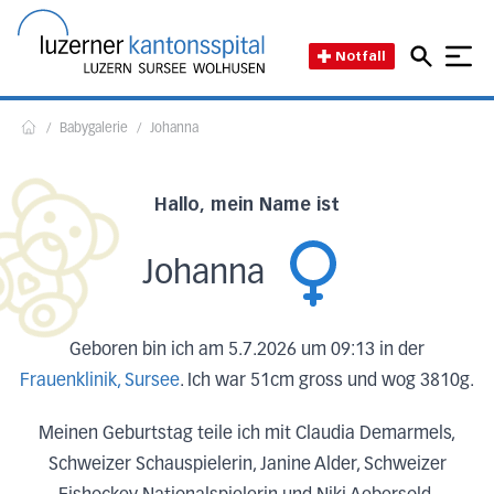
Direkt zum Inhalt
Direkt zum Fussbereich
Direkt zur Suche
Startseite des Luzerner Kant
Notfall
/
Babygalerie
/
Johanna
Home
Hallo, mein Name ist
Johanna
Geboren bin ich am 5.7.2026 um 09:13 in der
Frauenklinik, Sursee
. Ich war 51cm gross und wog 3810g.
Meinen Geburtstag teile ich mit Claudia Demarmels,
Schweizer Schauspielerin, Janine Alder, Schweizer