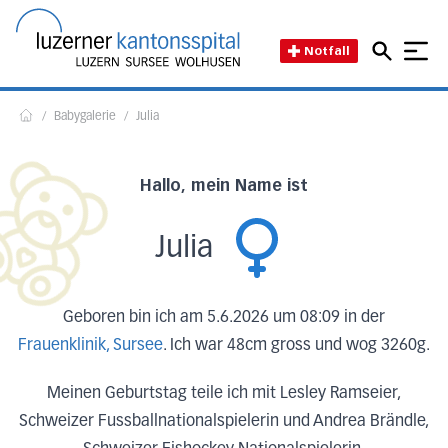
Direkt zum Inhalt
Direkt zum Fussbereich
Direkt zur Suche
Startseite des Luzerner Kant
Notfall
/
Babygalerie
/
Julia
Home
Hallo, mein Name ist
Julia
Geboren bin ich am 5.6.2026 um 08:09 in der
Frauenklinik, Sursee
. Ich war 48cm gross und wog 3260g.
Meinen Geburtstag teile ich mit Lesley Ramseier,
Schweizer Fussballnationalspielerin und Andrea Brändle,