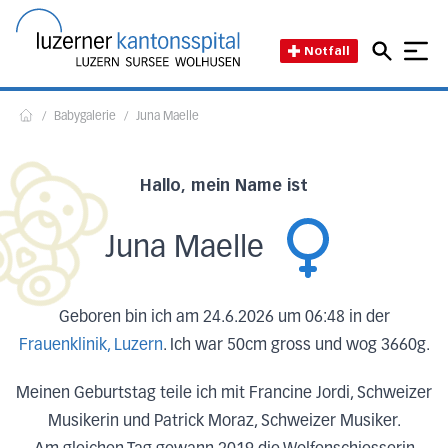
Direkt zum Inhalt
Direkt zum Fussbereich
Direkt zur Suche
Startseite des Luzerner Kant
Notfall
/
Babygalerie
/
Juna Maelle
Home
Hallo, mein Name ist
Juna Maelle
Geboren bin ich am 24.6.2026 um 06:48 in der
Frauenklinik, Luzern
. Ich war 50cm gross und wog 3660g.
Meinen Geburtstag teile ich mit Francine Jordi, Schweizer
Musikerin und Patrick Moraz, Schweizer Musiker.