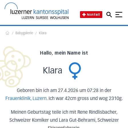
Direkt zum Inhalt
Direkt zum Fussbereich
Direkt zur Suche
Startseite des Luzerner Kant
Notfall
/
Babygalerie
/
Klara
Home
Hallo, mein Name ist
Klara
Geboren bin ich am 27.4.2026 um 07:28 in der
Frauenklinik, Luzern
. Ich war 42cm gross und wog 2310g.
Meinen Geburtstag teile ich mit Rene Rindlisbacher,
Schweizer Komiker und Lara Gut-Behrami, Schweizer