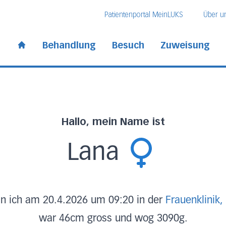
Direkt zum Inhalt
Direkt zum Fussbereich
Direkt zur Suche
Patientenportal MeinLUKS
Über u
 Kantonsspital
Behandlung
Besuch
Zuweisung
Start page
Hallo, mein Name ist
Lana
in ich am 20.4.2026 um 09:20 in der
Frauenklinik,
war 46cm gross und wog 3090g.