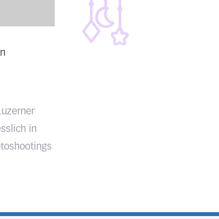
en
Luzerner
sslich in
toshootings