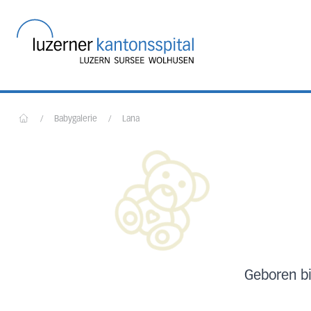
Startseite des Luzerner
/
Babygalerie
/
Lana
Home
Geboren b