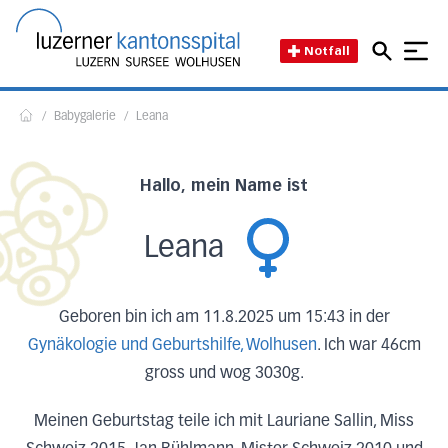
Direkt zum Inhalt
Direkt zum Fussbereich
Direkt zur Suche
Startseite des Luzerner Kant
Notfall
/
Babygalerie
/
Leana
Home
Hallo, mein Name ist
Leana
Geboren bin ich am 11.8.2025 um 15:43 in der
Gynäkologie und Geburtshilfe, Wolhusen
. Ich war 46cm
gross und wog 3030g.
Meinen Geburtstag teile ich mit Lauriane Sallin, Miss