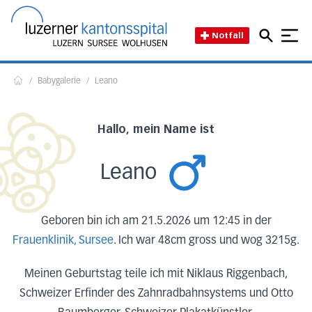
Direkt zum Inhalt
Direkt zum Fussbereich
Direkt zur Suche
Startseite des Luzerner Kant
Notfall
/
Babygalerie
/
Leano
Home
Hallo, mein Name ist
Leano
Geboren bin ich am 21.5.2026 um 12:45 in der
Frauenklinik, Sursee
. Ich war 48cm gross und wog 3215g.
Meinen Geburtstag teile ich mit Niklaus Riggenbach,
Schweizer Erfinder des Zahnradbahnsystems und Otto