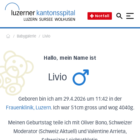
Direkt zum Inhalt
Direkt zum Fussbereich
Direkt zur Suche
Startseite des Luzerner Kant
Notfall
/
Babygalerie
/
Livio
Home
Hallo, mein Name ist
Livio
Geboren bin ich am 29.4.2026 um 11:42 in der
Frauenklinik, Luzern
. Ich war 51cm gross und wog 4040g.
Meinen Geburtstag teile ich mit Oliver Bono, Schweizer
Moderator (Schweiz Aktuell) und Valentine Arrieta,