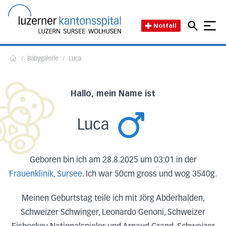
Direkt zum Inhalt
Direkt zum Fussbereich
Direkt zur Suche
Startseite des Luzerner Kant
Notfall
/
Babygalerie
/
Luca
Home
Hallo, mein Name ist
Luca
Geboren bin ich am 28.8.2025 um 03:01 in der
Frauenklinik, Sursee
. Ich war 50cm gross und wog 3540g.
Meinen Geburtstag teile ich mit Jörg Abderhalden,
Schweizer Schwinger, Leonardo Genoni, Schweizer