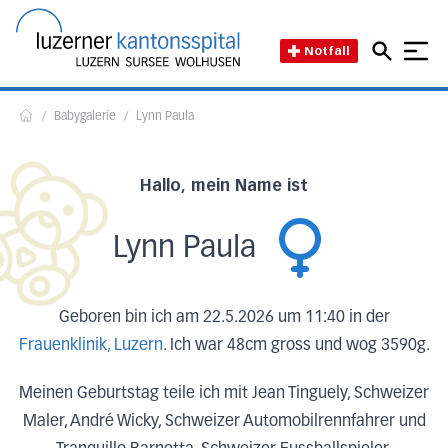
Direkt zum Inhalt
Direkt zum Fussbereich
Direkt zur Suche
Startseite des Luzerner Kant
Notfall
/
Babygalerie
/
Lynn Paula
Home
Hallo, mein Name ist
Lynn Paula
Geboren bin ich am 22.5.2026 um 11:40 in der
Frauenklinik, Luzern
. Ich war 48cm gross und wog 3590g.
Meinen Geburtstag teile ich mit Jean Tinguely, Schweizer
Maler, André Wicky, Schweizer Automobilrennfahrer und