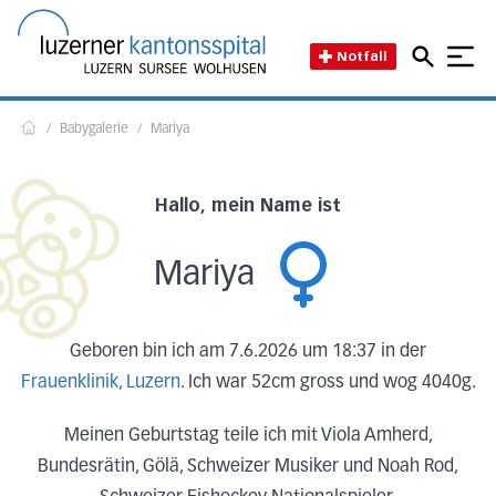
Direkt zum Inhalt
Direkt zum Fussbereich
Direkt zur Suche
Startseite des Luzerner Kant
Notfall
/
Babygalerie
/
Mariya
Home
Hallo, mein Name ist
Mariya
Geboren bin ich am 7.6.2026 um 18:37 in der
Frauenklinik, Luzern
. Ich war 52cm gross und wog 4040g.
Meinen Geburtstag teile ich mit Viola Amherd,
Bundesrätin, Gölä, Schweizer Musiker und Noah Rod,