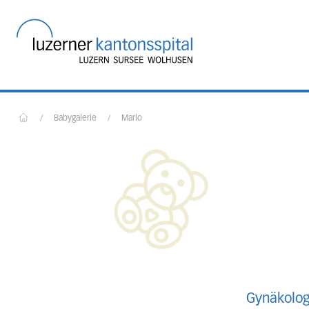
Startseite des Luzerner
/
Babygalerie
/
Marlo
Home
Gynäkolog