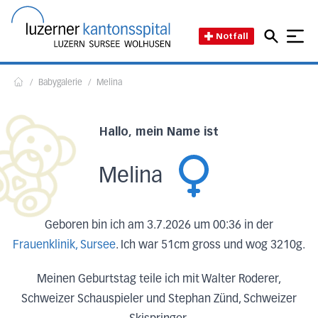
Direkt zum Inhalt
Direkt zum Fussbereich
Direkt zur Suche
Startseite des Luzerner Kant
Notfall
/
Babygalerie
/
Melina
Home
Hallo, mein Name ist
Melina
Geboren bin ich am 3.7.2026 um 00:36 in der
Frauenklinik, Sursee
. Ich war 51cm gross und wog 3210g.
Meinen Geburtstag teile ich mit Walter Roderer,
Schweizer Schauspieler und Stephan Zünd, Schweizer