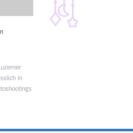
en
Luzerner
sslich in
toshootings