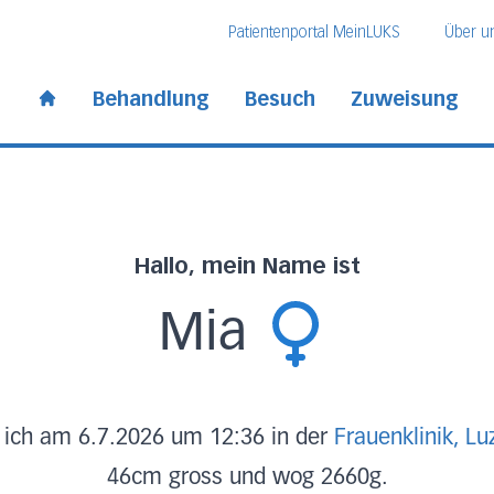
Direkt zum Inhalt
Direkt zum Fussbereich
Direkt zur Suche
Patientenportal MeinLUKS
Über u
 Kantonsspital
Behandlung
Besuch
Zuweisung
Start page
Hallo, mein Name ist
Mia
 ich am 6.7.2026 um 12:36 in der
Frauenklinik, Lu
46cm gross und wog 2660g.