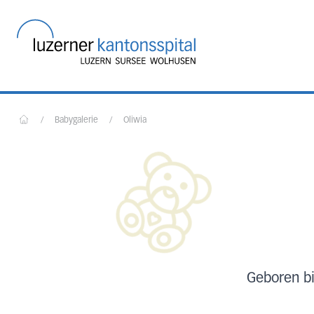
Startseite des Luzerner
/
Babygalerie
/
Oliwia
Home
Geboren bi