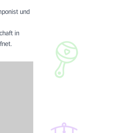
mponist und
haft in
fnet.