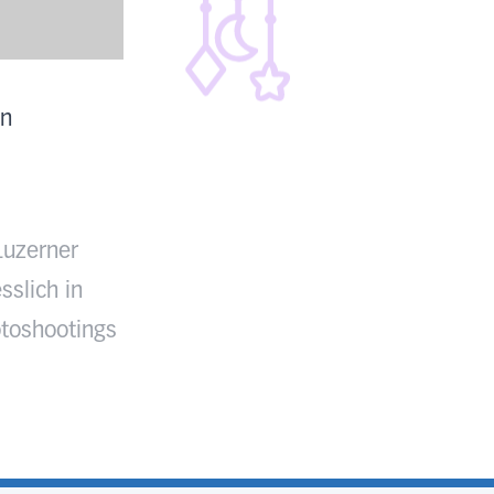
en
Luzerner
sslich in
toshootings