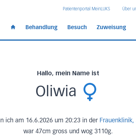
Direkt zum Inhalt
Direkt zum Fussbereich
Direkt zur Suche
Patientenportal MeinLUKS
Über u
 Kantonsspital
Behandlung
Besuch
Zuweisung
Start page
Hallo, mein Name ist
Oliwia
n ich am 16.6.2026 um 20:23 in der
Frauenklinik,
war 47cm gross und wog 3110g.