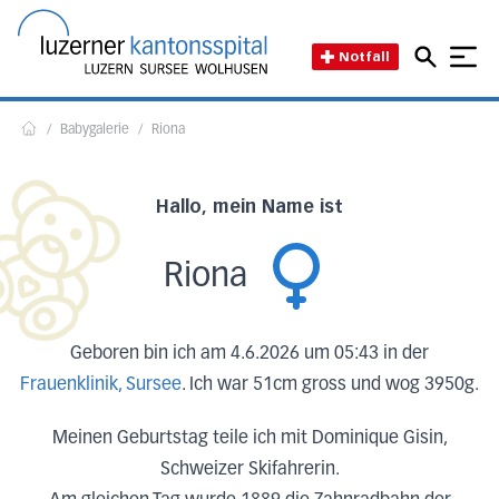
Direkt zum Inhalt
Direkt zum Fussbereich
Direkt zur Suche
Startseite des Luzerner Kant
Notfall
/
Babygalerie
/
Riona
Home
Hallo, mein Name ist
Riona
Geboren bin ich am 4.6.2026 um 05:43 in der
Frauenklinik, Sursee
. Ich war 51cm gross und wog 3950g.
Meinen Geburtstag teile ich mit Dominique Gisin,
Schweizer Skifahrerin.