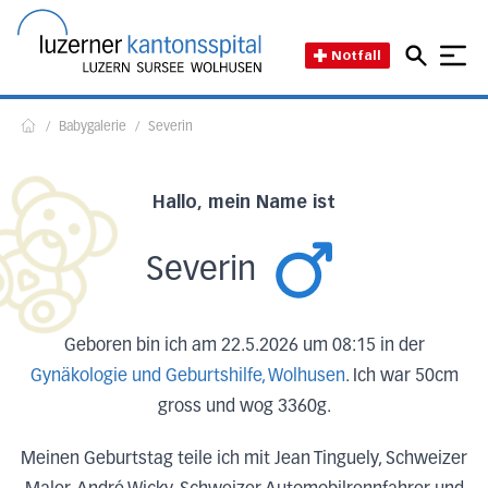
Direkt zum Inhalt
Direkt zum Fussbereich
Direkt zur Suche
Startseite des Luzerner Kant
Notfall
/
Babygalerie
/
Severin
Home
Hallo, mein Name ist
Severin
Geboren bin ich am 22.5.2026 um 08:15 in der
Gynäkologie und Geburtshilfe, Wolhusen
. Ich war 50cm
gross und wog 3360g.
Meinen Geburtstag teile ich mit Jean Tinguely, Schweizer