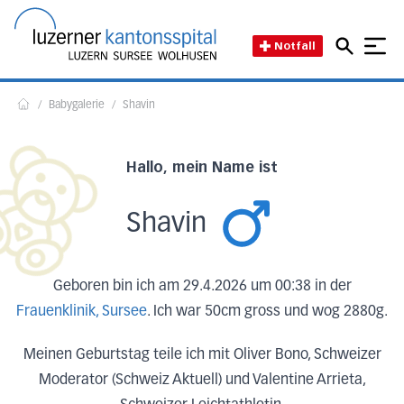
Direkt zum Inhalt
Direkt zum Fussbereich
Direkt zur Suche
Startseite des Luzerner Kant
Notfall
/
Babygalerie
/
Shavin
Home
Hallo, mein Name ist
Shavin
Geboren bin ich am 29.4.2026 um 00:38 in der
Frauenklinik, Sursee
. Ich war 50cm gross und wog 2880g.
Meinen Geburtstag teile ich mit Oliver Bono, Schweizer
Moderator (Schweiz Aktuell) und Valentine Arrieta,