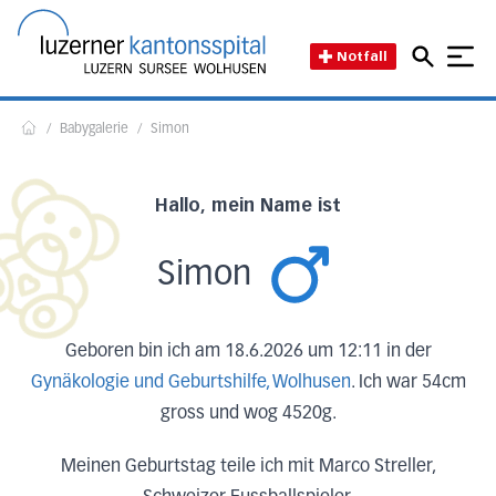
Direkt zum Inhalt
Direkt zum Fussbereich
Direkt zur Suche
Startseite des Luzerner Kant
Notfall
/
Babygalerie
/
Simon
Home
Hallo, mein Name ist
Simon
Geboren bin ich am 18.6.2026 um 12:11 in der
Gynäkologie und Geburtshilfe, Wolhusen
. Ich war 54cm
gross und wog 4520g.
Meinen Geburtstag teile ich mit Marco Streller,