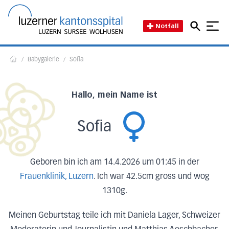
Direkt zum Inhalt
Direkt zum Fussbereich
Direkt zur Suche
Startseite des Luzerner Kant
Notfall
/
Babygalerie
/
Sofia
Home
Hallo, mein Name ist
Sofia
Geboren bin ich am 14.4.2026 um 01:45 in der
Frauenklinik, Luzern
. Ich war 42.5cm gross und wog
1310g.
Meinen Geburtstag teile ich mit Daniela Lager, Schweizer