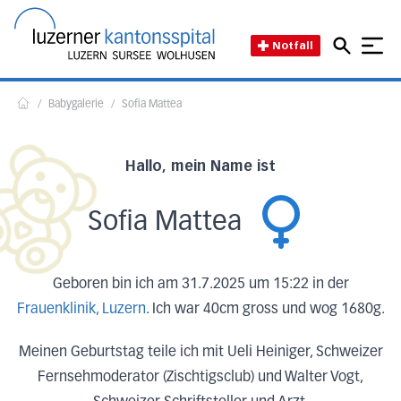
Direkt zum Inhalt
Direkt zum Fussbereich
Direkt zur Suche
Startseite des Luzerner Kant
Notfall
/
Babygalerie
/
Sofia Mattea
Home
Hallo, mein Name ist
Sofia Mattea
Geboren bin ich am 31.7.2025 um 15:22 in der
Frauenklinik, Luzern
. Ich war 40cm gross und wog 1680g.
Meinen Geburtstag teile ich mit Ueli Heiniger, Schweizer
Fernsehmoderator (Zischtigsclub) und Walter Vogt,