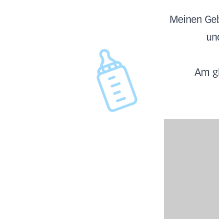
Meinen Geb
un
Am gl