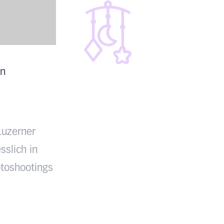
en
Luzerner
sslich in
toshootings