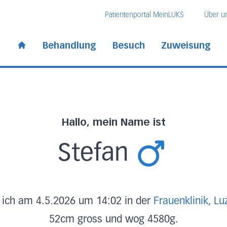
Direkt zum Inhalt
Direkt zum Fussbereich
Direkt zur Suche
Patientenportal MeinLUKS
Über u
 Kantonsspital
Behandlung
Besuch
Zuweisung
Start page
Hallo, mein Name ist
Stefan
 ich am 4.5.2026 um 14:02 in der
Frauenklinik, Lu
52cm gross und wog 4580g.