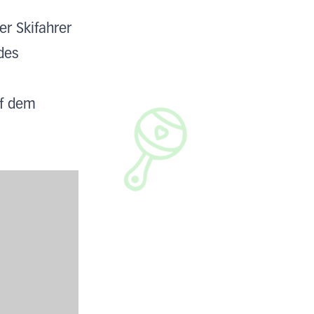
r Skifahrer
des
uf dem