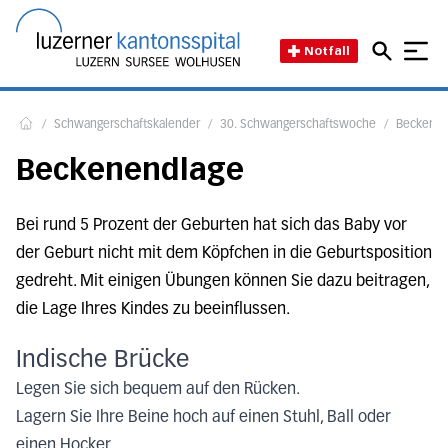
Direkt zum Inhalt
Direkt zum Fussbereich
Direkt zur Suche
Startseite des Luzerner Kant
Notfall
/
Schwangerschaftskalender
/
30. Schwangerschaftswoche
/
Beckenen
Home
Beckenendlage
Bei rund 5 Prozent der Geburten hat sich das Baby vor
der Geburt nicht mit dem Köpfchen in die Geburtsposition
gedreht. Mit einigen Übungen können Sie dazu beitragen,
die Lage Ihres Kindes zu beeinflussen.
Indische Brücke
Legen Sie sich bequem auf den Rücken.
Lagern Sie Ihre Beine hoch auf einen Stuhl, Ball oder
einen Hocker.