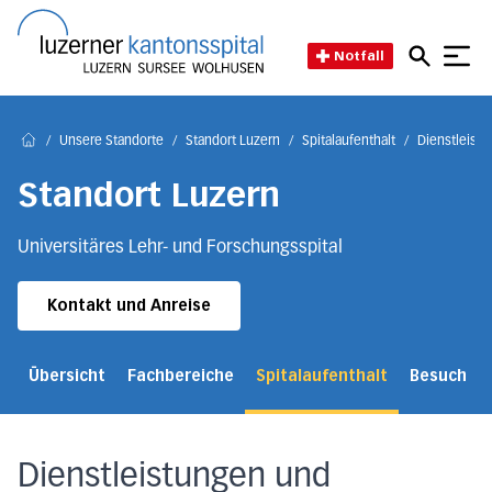
Direkt zum Inhalt
Direkt zum Fussbereich
Direkt zur Suche
Startseite des Luzerner Kant
Notfall
/
Unsere Standorte
/
Standort Luzern
/
Spitalaufenthalt
/
Dienstleist
Home
Standort Luzern
Universitäres Lehr- und Forschungsspital
Kontakt und Anreise
Übersicht
Fachbereiche
Spitalaufenthalt
Besuch
Dienstleistungen und