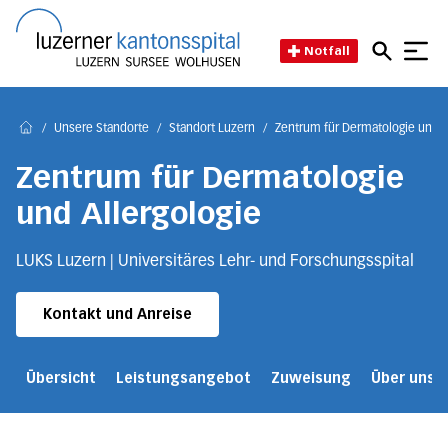
Direkt zum Inhalt
Direkt zum Fussbereich
Direkt zur Suche
Startseite des Luzerner Kant
Notfall
/
Unsere Standorte
/
Standort Luzern
/
Zentrum für Dermatologie und A
Home
Zentrum für Dermatologie
und Allergologie
LUKS Luzern | Universitäres Lehr- und Forschungsspital
Kontakt und Anreise
Übersicht
Leistungsangebot
Zuweisung
Über uns