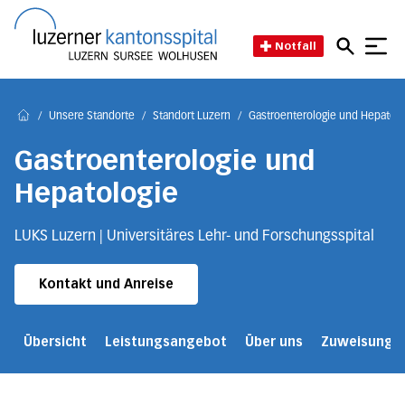
Direkt zum Inhalt
Direkt zum Fussbereich
Direkt zur Suche
Startseite des Luzerner Kant
Notfall
/
Unsere Standorte
/
Standort Luzern
/
Gastroenterologie und Hepatolo
Home
Gastroenterologie und
Hepatologie
LUKS Luzern | Universitäres Lehr- und Forschungsspital
Kontakt und Anreise
Übersicht
Leistungsangebot
Über uns
Zuweisung