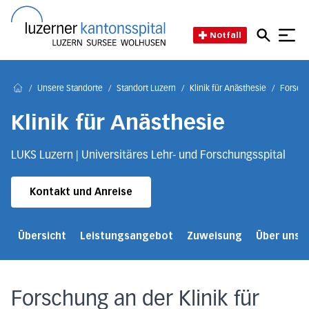
Direkt zum Inhalt
Direkt zum Fussbereich
Direkt zur Suche
Startseite des Luzerner Kant
Notfall
/
Unsere Standorte
/
Standort Luzern
/
Klinik für Anästhesie
/
Forschu
Home
Klinik für Anästhesie
LUKS Luzern | Universitäres Lehr- und Forschungsspital
Kontakt und Anreise
Übersicht
Leistungsangebot
Zuweisung
Über uns
Forschung an der Klinik für