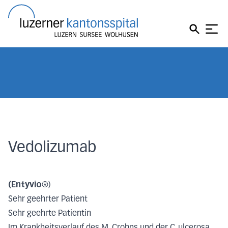
Direkt zum Inhalt
Direkt zum Fussbereich
Direkt zur Suche
Startseite
Vedolizumab
(Entyvio
®)
Sehr geehrter Patient
Sehr geehrte Patientin