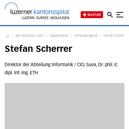
Direkt zum Inhalt
Direkt zum Fussbereich
Direkt zur Suche
Startseite des Luzerner Kant
Notfall
/
Wir sind das LUKS
/
Organisation
/
Verwaltungsrat
/
Stefan Scherrer
Home
Stefan Scherrer
Direktor der Abteilung Informatik / CIO, Suva, Dr. phil. II;
dipl. Inf.-Ing. ETH