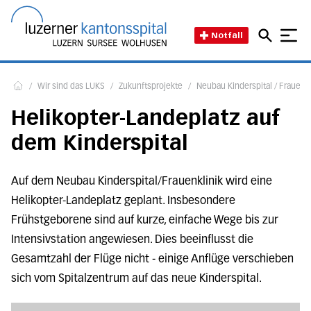
Direkt zum Inhalt
Direkt zum Fussbereich
Direkt zur Suche
Startseite des Luzerner Kant
Notfall
/
Wir sind das LUKS
/
Zukunftsprojekte
/
Neubau Kinderspital / Frauenkl
Home
Helikopter-Landeplatz auf
dem Kinderspital
Auf dem Neubau Kinderspital/Frauenklinik wird eine
Helikopter-Landeplatz geplant. Insbesondere
Frühstgeborene sind auf kurze, einfache Wege bis zur
Intensivstation angewiesen. Dies beeinflusst die
Gesamtzahl der Flüge nicht - einige Anflüge verschieben
sich vom Spitalzentrum auf das neue Kinderspital.