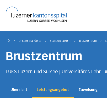
Startseite des Luzerner
/
Unsere Standorte
/
Standort Luzern
/
Brustzentrum
/
L
Home
Brustzentrum
LUKS Luzern und Sursee | Universitäres Lehr- 
Übersicht
Leistungsangebot
Zuweisung