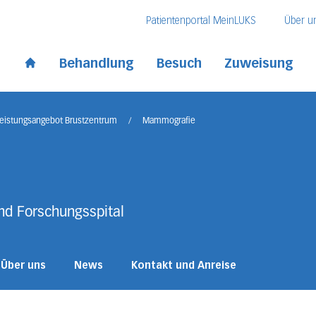
Direkt zum Inhalt
Direkt zum Fussbereich
Direkt zur Suche
Patientenportal MeinLUKS
Über u
 Kantonsspital
Behandlung
Besuch
Zuweisung
Start page
eistungsangebot Brustzentrum
/
Mammografie
und Forschungsspital
Über uns
News
Kontakt und Anreise