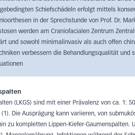
gebedingten Schiefschädeln erfolgt mittels kons
ioorthesen in der Sprechstunde von Prof. Dr. Ma
tosen werden am Craniofacialen Zentrum Zentra
lärt und sowohl minimalinvasiv als auch offen chi
echniken verbessern die Behandlungsqualität und 
uationen
spalten
ten (LKGS) sind mit einer Prävalenz von ca. 1: 5
ng (1). Die Ausprägung kann variieren, von submu
hin zu kompletten Lippen-Kiefer-Gaumenspalten. 