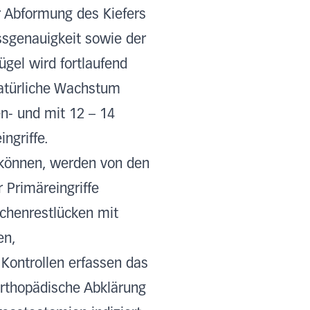
r Abformung des Kiefers
ssgenauigkeit sowie der
ügel wird fortlaufend
 natürliche Wachstum
en- und mit 12 – 14
ngriffe.
 können, werden von den
 Primäreingriffe
ochenrestlücken mit
en,
Kontrollen erfassen das
rorthopädische Abklärung