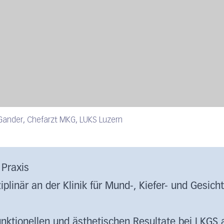
 Gander, Chefarzt MKG, LUKS Luzern
e Praxis
plinär an der Klinik für Mund-, Kiefer- und Gesich
unktionellen und ästhetischen Resultate bei LKGS