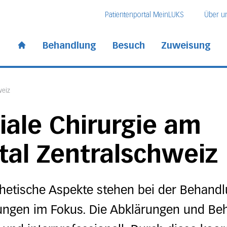
Direkt zum Inhalt
Direkt zum Fussbereich
Direkt zur Suche
Patientenportal MeinLUKS
Über u
 Kantonsspital
Behandlung
Besuch
Zuweisung
Start page
weiz
iale Chirurgie am
tal Zentralschweiz
thetische Aspekte stehen bei der Behandl
ungen im Fokus. Die Abklärungen und Be