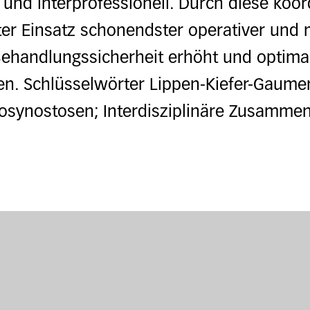
r und interprofessionell. Durch diese koor
r Einsatz schonendster operativer und m
Behandlungssicherheit erhöht und optima
en. Schlüsselwörter Lippen-Kiefer-Gaume
osynostosen; Interdisziplinäre Zusammena