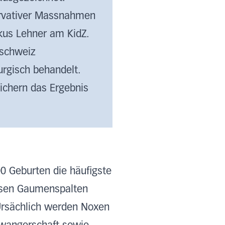
ervativer Massnahmen
rkus Lehner am KidZ.
lschweiz
rurgisch behandelt.
sichern das Ergebnis
00 Geburten die häufigste
kösen Gaumenspalten
Ursächlich werden Noxen