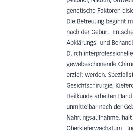
(Alkohol, Nikotin, Umwe
genetische Faktoren disk
Die Betreuung beginnt mi
nach der Geburt. Entsche
Abklärungs- und Behandlu
Durch interprofessionell
gewebeschonende Chirurg
erzielt werden. Spezialis
Gesichtschirurgie, Kief
Heilkunde arbeiten Hand
unmittelbar nach der Gebu
Nahrungsaufnahme, hält d
Oberkieferwachstum. Ind