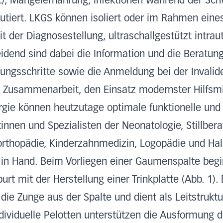
lt), Mangelernährung, Infektionen während der Sc
utiert. LKGS können isoliert oder im Rahmen eine
t der Diagnosestellung, ultraschallgestützt intrau
idend sind dabei die Information und die Beratun
ngsschritte sowie die Anmeldung bei der Invalide
e Zusammenarbeit, den Einsatz modernster Hilfsmi
ie können heutzutage optimale funktionelle und 
tinnen und Spezialisten der Neonatologie, Stillber
erorthopädie, Kinderzahnmedizin, Logopädie und H
 in Hand. Beim Vorliegen einer Gaumenspalte beg
rt mit der Herstellung einer Trinkplatte (Abb. 1). 
ie Zunge aus der Spalte und dient als Leitstruktu
ividuelle Pelotten unterstützen die Ausformung d