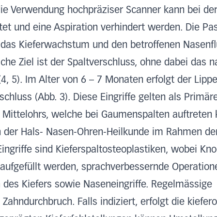
 die Verwendung hochpräziser Scanner kann bei de
tet und eine Aspiration verhindert werden. Die Pa
uf das Kieferwachstum und den betroffenen Nasenfl
ische Ziel ist der Spaltverschluss, ohne dabei das
4, 5). Im Alter von 6 – 7 Monaten erfolgt der Lipp
luss (Abb. 3). Diese Eingriffe gelten als Primärei
 Mittelohrs, welche bei Gaumenspalten auftreten
n der Hals- Nasen-Ohren-Heilkunde im Rahmen der
ingriffe sind Kieferspaltosteoplastiken, wobei Kn
ufgefüllt werden, sprachverbessernde Operation
des Kiefers sowie Naseneingriffe. Regelmässige 
ahndurchbruch. Falls indiziert, erfolgt die kiefe