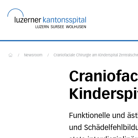
Startseite des Luzerner
/
Newsroom
/
Craniofaciale Chirurgie am Kinderspital Zentralsch
Home
Craniofac
Kinderspi
Funktionelle und äs
und Schädelfehlbild