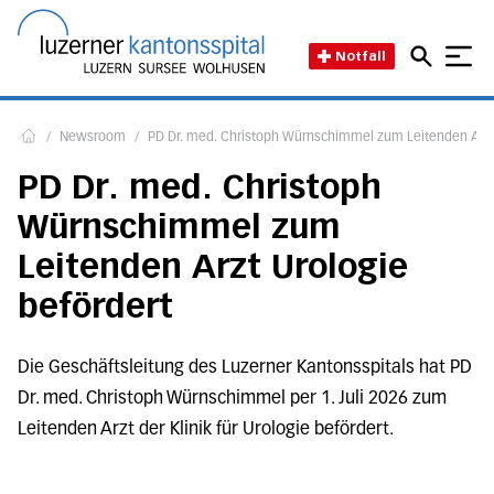
Direkt zum Inhalt
Direkt zum Fussbereich
Direkt zur Suche
Startseite des Luzerner Kant
Notfall
/
Newsroom
/
PD Dr. med. Christoph Würnschimmel zum Leitenden Arzt 
Home
PD Dr. med. Christoph
Würnschimmel zum
Leitenden Arzt Urologie
befördert
Die Geschäftsleitung des Luzerner Kantonsspitals hat PD
Dr. med. Christoph Würnschimmel per 1. Juli 2026 zum
Leitenden Arzt der Klinik für Urologie befördert.