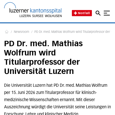
Direkt zum Inhalt
Direkt zum Fussbereich
Direkt zur Suche
Startseite des Luzerner Kant
Notfall
/
Newsroom
/
PD Dr. med. Mathias Wolfrum wird Titularprofessor der Uni
Home
PD Dr. med. Mathias
Wolfrum wird
Titularprofessor der
Universität Luzern
Die Universität Luzern hat PD Dr. med. Mathias Wolfrum
per 15. Juni 2026 zum Titularprofessor für klinisch-
medizinische Wissenschaften ernannt. Mit dieser
Auszeichnung würdigt die Universität seine Leistungen in
Forschung, Lehre und klinischer Medizin.